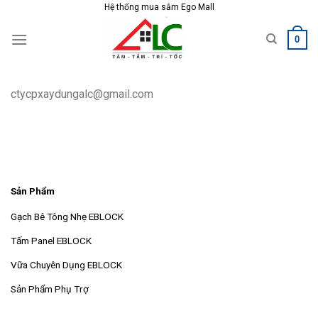
Skip
Hệ thống mua sắm Ego Mall
to
0
content
ctycpxaydungalc@gmail.com
Sản Phẩm
Gạch Bê Tông Nhẹ EBLOCK
Tấm Panel EBLOCK
Vữa Chuyên Dụng EBLOCK
Sản Phẩm Phụ Trợ