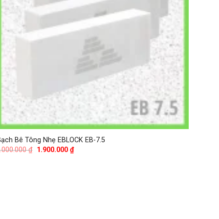
ạch Bê Tông Nhẹ EBLOCK EB-7.5
Giá
Giá
.000.000
₫
1.900.000
₫
gốc
hiện
là:
tại
2.000.000 ₫.
là:
1.900.000 ₫.