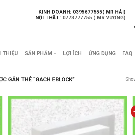
KINH DOANH: 0395677555( MR HẢI)
NỘI THẤT:
0773777755 ( MR VƯƠNG)
I THIỆU
SẢN PHẨM
LỢI ÍCH
ỨNG DỤNG
FAQ
Show
C GẮN THẺ “GACH EBLOCK”