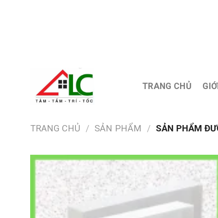
Skip
to
content
TRANG CHỦ
GIỚ
TRANG CHỦ
/
SẢN PHẨM
/
SẢN PHẨM ĐƯỢ