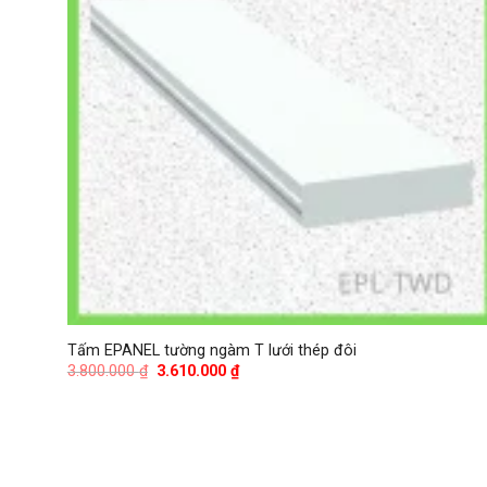
Tấm EPANEL tường ngàm T lưới thép đôi
Giá
Giá
3.800.000
₫
3.610.000
₫
gốc
hiện
là:
tại
3.800.000 ₫.
là:
3.610.000 ₫.