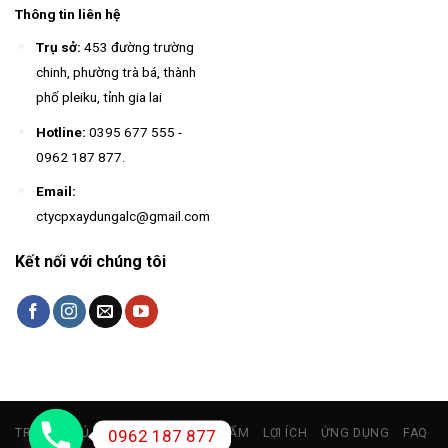
Thông tin liên hệ
Trụ sở:
453 đường trường
chinh, phường trà bá, thành
phố pleiku, tỉnh gia lai
Hotline:
0395 677 555
-
0962 187 877
.
Email:
ctycpxaydungalc@gmail.com
Kết nối với chúng tôi
0962 187 877
TRANG CHỦ
GIỚI THIỆU
SẢN PHẨM
LỢI ÍCH
ỨNG DỤNG
FAQ