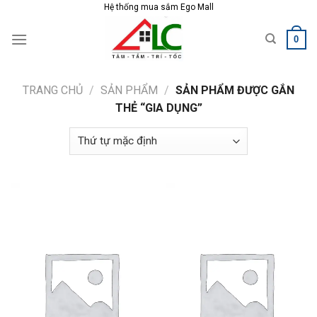
Skip
Hệ thống mua sắm Ego Mall
to
0
content
TRANG CHỦ
/
SẢN PHẨM
/
SẢN PHẨM ĐƯỢC GẮN
THẺ “GIA DỤNG”