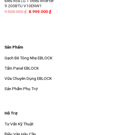
Điều hòa LG 1 chiều Inverter
9.200BTU V10ENW1
Giá
Giá
9.500.000
₫
8.999.000
₫
gốc
hiện
là:
tại
9.500.000 ₫.
là:
8.999.000 ₫.
Sản Phẩm
Gạch Bê Tông Nhẹ EBLOCK
Tấm Panel EBLOCK
Vữa Chuyên Dụng EBLOCK
Sản Phẩm Phụ Trợ
Hỗ Trợ
Tư Vấn Kỹ Thuật
Điều Vận Hậu Cần