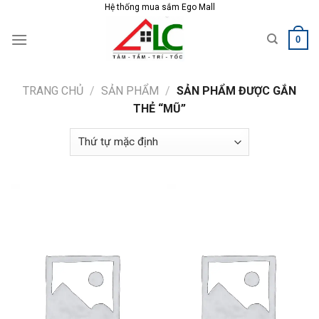
Skip
Hệ thống mua sắm Ego Mall
to
0
content
TRANG CHỦ
/
SẢN PHẨM
/
SẢN PHẨM ĐƯỢC GẮN
THẺ “MŨ”