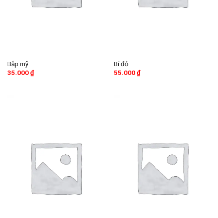
Bắp mỹ
Bí đỏ
35.000
₫
55.000
₫