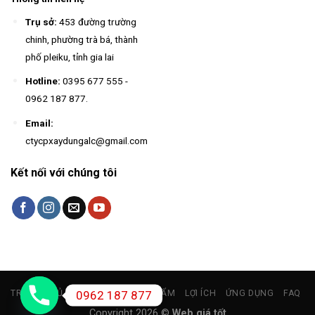
Trụ sở:
453 đường trường
chinh, phường trà bá, thành
phố pleiku, tỉnh gia lai
Hotline:
0395 677 555
-
0962 187 877
.
Email:
ctycpxaydungalc@gmail.com
Kết nối với chúng tôi
0962 187 877
TRANG CHỦ
GIỚI THIỆU
SẢN PHẨM
LỢI ÍCH
ỨNG DỤNG
FAQ
Copyright 2026 ©
Web giá tốt