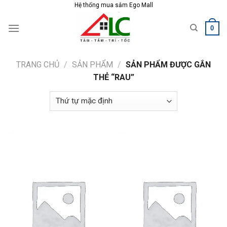
Skip
Hệ thống mua sắm Ego Mall
to
0
content
TRANG CHỦ
/
SẢN PHẨM
/
SẢN PHẨM ĐƯỢC GẮN
THẺ “RAU”