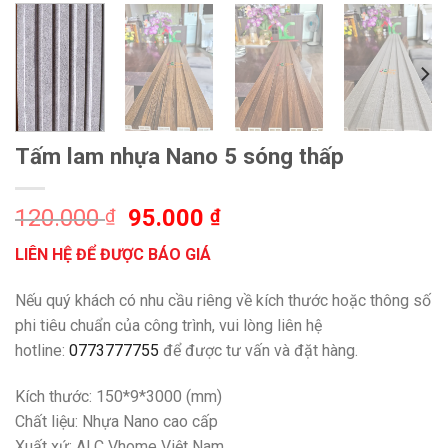
Tấm lam nhựa Nano 5 sóng thấp
Giá
Giá
120.000
95.000
₫
₫
gốc
hiện
LIÊN HỆ ĐỂ ĐƯỢC BÁO GIÁ
là:
tại
120.000 ₫.
là:
Nếu quý khách có nhu cầu riêng về kích thước hoặc thông số
95.000 ₫.
phi tiêu chuẩn của công trình, vui lòng liên hệ
hotline:
0773777755
để được tư vấn và đặt hàng.
Kích thước: 150*9*3000 (mm)
Chất liệu: Nhựa Nano cao cấp
Xuất xứ: ALC Vhome Việt Nam