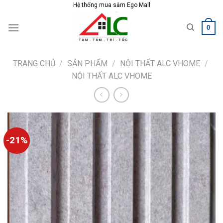
Skip
Hệ thống mua sắm Ego Mall
to
0
content
TRANG CHỦ
/
SẢN PHẨM
/
NỘI THẤT ALC VHOME
/
NỘI THẤT ALC VHOME
-21%