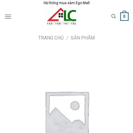
Skip
Hệ thống mua sắm Ego Mall
to
0
content
TRANG CHỦ
/
SẢN PHẨM