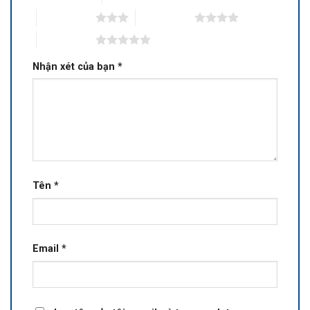
3 trên 5 sao
4 trên 5 sao
5 trên 5 sao
Nhận xét của bạn
*
Tên
*
Email
*