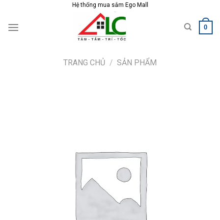
Skip
Hệ thống mua sắm Ego Mall
to
0
content
TRANG CHỦ
/
SẢN PHẨM