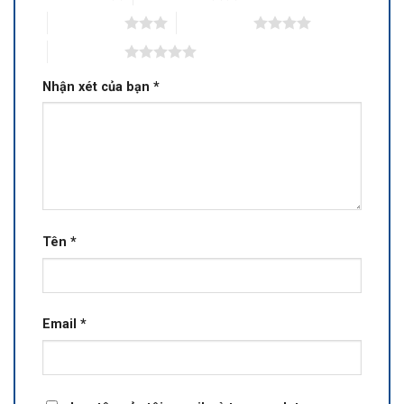
3 trên 5 sao
4 trên 5 sao
5 trên 5 sao
Nhận xét của bạn
*
Tên
*
Email
*