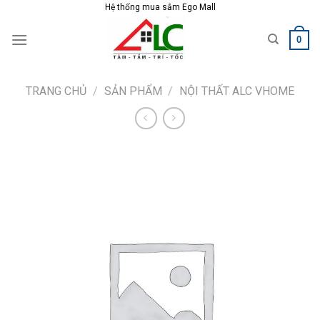
Skip
Hệ thống mua sắm Ego Mall
to
0
content
TRANG CHỦ
/
SẢN PHẨM
/
NỘI THẤT ALC VHOME