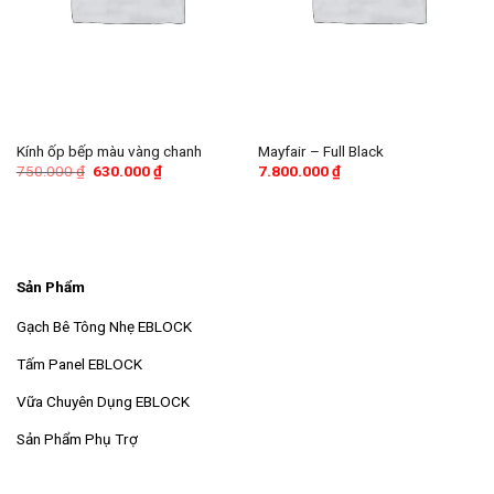
Kính ốp bếp màu vàng chanh
Mayfair – Full Black
Giá
Giá
750.000
₫
630.000
₫
7.800.000
₫
gốc
hiện
là:
tại
750.000 ₫.
là:
630.000 ₫.
Sản Phẩm
Gạch Bê Tông Nhẹ EBLOCK
Tấm Panel EBLOCK
Vữa Chuyên Dụng EBLOCK
Sản Phẩm Phụ Trợ