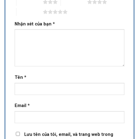
3 trên 5 sao
4 trên 5 sao
5 trên 5 sao
Nhận xét của bạn
*
Tên
*
Email
*
Lưu tên của tôi, email, và trang web trong