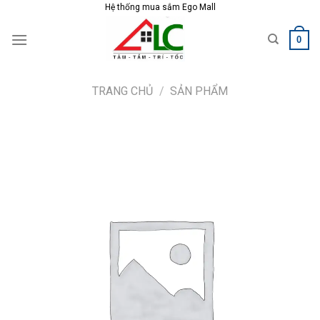
Skip
Hệ thống mua sắm Ego Mall
to
0
content
TRANG CHỦ
/
SẢN PHẨM