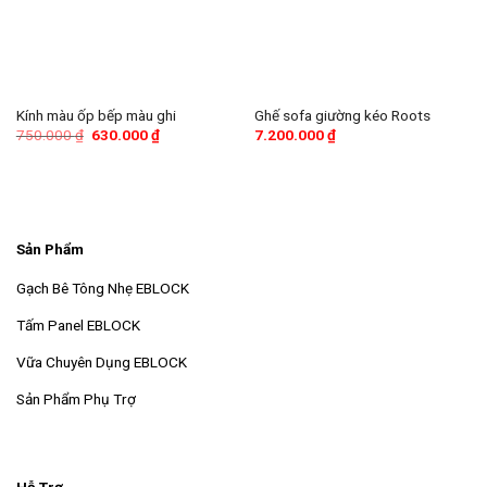
Kính màu ốp bếp màu ghi
Ghế sofa giường kéo Roots
Giá
Giá
750.000
₫
630.000
₫
7.200.000
₫
gốc
hiện
là:
tại
750.000 ₫.
là:
630.000 ₫.
Sản Phẩm
Gạch Bê Tông Nhẹ EBLOCK
Tấm Panel EBLOCK
Vữa Chuyên Dụng EBLOCK
Sản Phẩm Phụ Trợ
Hỗ Trợ