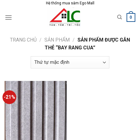
Skip
Hệ thống mua sắm Ego Mall
to
0
content
TRANG CHỦ
/
SẢN PHẨM
/
SẢN PHẨM ĐƯỢC GẮN
THẺ “BAY RANG CUA”
-21%