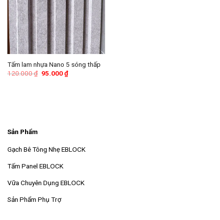
Tấm lam nhựa Nano 5 sóng thấp
Giá
Giá
120.000
₫
95.000
₫
gốc
hiện
là:
tại
120.000 ₫.
là:
95.000 ₫.
Sản Phẩm
Gạch Bê Tông Nhẹ EBLOCK
Tấm Panel EBLOCK
Vữa Chuyên Dụng EBLOCK
Sản Phẩm Phụ Trợ