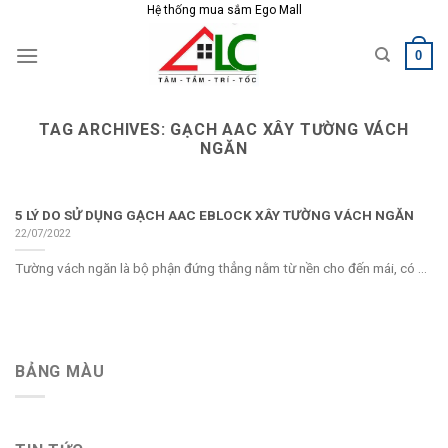
Skip
Hệ thống mua sắm Ego Mall
to
0
content
TAG ARCHIVES:
GẠCH AAC XÂY TƯỜNG VÁCH
NGĂN
5 LÝ DO SỬ DỤNG GẠCH AAC EBLOCK XÂY TƯỜNG VÁCH NGĂN
22/07/2022
Tường vách ngăn là bộ phận đứng thẳng nằm từ nền cho đến mái, có ...
BẢNG MÀU