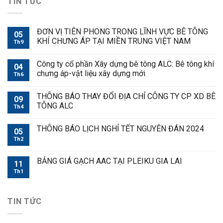
TIN TỨC
ĐƠN VỊ TIÊN PHONG TRONG LĨNH VỰC BÊ TÔNG
05
KHÍ CHƯNG ÁP TẠI MIỀN TRUNG VIỆT NAM
Th9
Công ty cổ phần Xây dựng bê tông ALC: Bê tông khí
04
chưng áp-vật liệu xây dựng mới
Th6
THÔNG BÁO THAY ĐỔI ĐỊA CHỈ CÔNG TY CP XD BÊ
09
TÔNG ALC
Th4
THÔNG BÁO LỊCH NGHỈ TẾT NGUYÊN ĐÁN 2024
05
Th2
BẢNG GIÁ GẠCH AAC TẠI PLEIKU GIA LAI
11
Th1
TIN TỨC