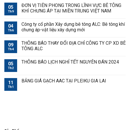
ĐƠN VỊ TIÊN PHONG TRONG LĨNH VỰC BÊ TÔNG
05
KHÍ CHƯNG ÁP TẠI MIỀN TRUNG VIỆT NAM
Th9
Công ty cổ phần Xây dựng bê tông ALC: Bê tông khí
04
chưng áp-vật liệu xây dựng mới
Th6
THÔNG BÁO THAY ĐỔI ĐỊA CHỈ CÔNG TY CP XD BÊ
09
TÔNG ALC
Th4
THÔNG BÁO LỊCH NGHỈ TẾT NGUYÊN ĐÁN 2024
05
Th2
BẢNG GIÁ GẠCH AAC TẠI PLEIKU GIA LAI
11
Th1