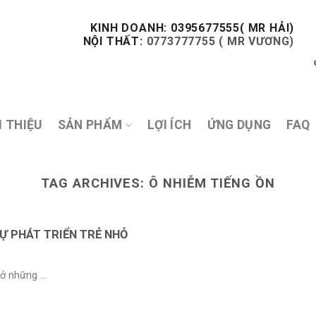
KINH DOANH: 0395677555( MR HẢI)
NỘI THẤT:
0773777755 ( MR VƯƠNG)
I THIỆU
SẢN PHẨM
LỢI ÍCH
ỨNG DỤNG
FAQ
TAG ARCHIVES:
Ô NHIỄM TIẾNG ỒN
Ự PHÁT TRIỂN TRẺ NHỎ
ở những ...