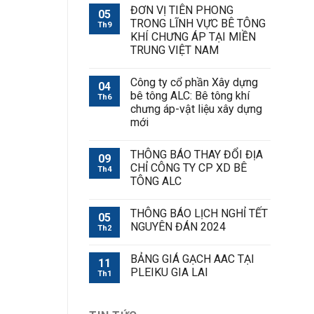
ĐƠN VỊ TIÊN PHONG
05
TRONG LĨNH VỰC BÊ TÔNG
Th9
KHÍ CHƯNG ÁP TẠI MIỀN
TRUNG VIỆT NAM
Công ty cổ phần Xây dựng
04
bê tông ALC: Bê tông khí
Th6
chưng áp-vật liệu xây dựng
mới
THÔNG BÁO THAY ĐỔI ĐỊA
09
CHỈ CÔNG TY CP XD BÊ
Th4
TÔNG ALC
THÔNG BÁO LỊCH NGHỈ TẾT
05
NGUYÊN ĐÁN 2024
Th2
BẢNG GIÁ GẠCH AAC TẠI
11
PLEIKU GIA LAI
Th1