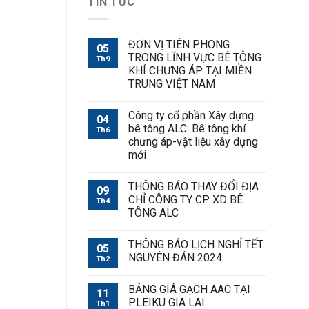
TIN TỨC
ĐƠN VỊ TIÊN PHONG
05
TRONG LĨNH VỰC BÊ TÔNG
Th9
KHÍ CHƯNG ÁP TẠI MIỀN
TRUNG VIỆT NAM
Công ty cổ phần Xây dựng
04
bê tông ALC: Bê tông khí
Th6
chưng áp-vật liệu xây dựng
mới
THÔNG BÁO THAY ĐỔI ĐỊA
09
CHỈ CÔNG TY CP XD BÊ
Th4
TÔNG ALC
THÔNG BÁO LỊCH NGHỈ TẾT
05
NGUYÊN ĐÁN 2024
Th2
BẢNG GIÁ GẠCH AAC TẠI
11
PLEIKU GIA LAI
Th1